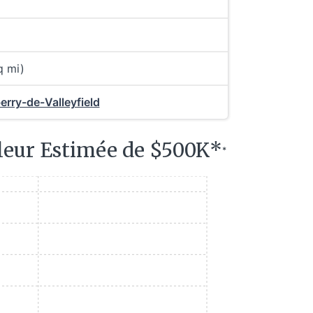
q mi)
berry-de-Valleyfield
leur Estimée de $500K*
*