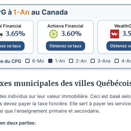
PG à
1-An
au Canada
 Financial
Achieva Financial
Wealth
3.65
%
3.60
%
3.
ez ce taux
Obtenez ce taux
Obtenez c
6-Mo
1-An
2-An
3-Ans
4-A
rée du CPG
xes municipales des villes Québécoi
es individus sur leur valeur immobilière. Ceci est basé selon 
 devez payer la taxe foncière. Elle sert à payer les service
i que l'enseignement primaire et secondaire.
en deux parties: