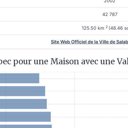
2002
42 787
2
125.50
km
(48.46 s
Site Web Officiel de la Ville de Sala
bec pour une Maison avec une Va