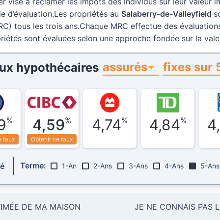
er vise à réclamer les impôts des individus sur leur valeur i
ôle d’évaluation.Les propriétés au
Salaberry-de-Valleyfield
s
) tous les trois ans.Chaque MRC effectue des évaluations 
riétés sont évaluées selon une approche fondée sur la val
assurés
fixes sur 
aux hypothécaires
%
%
%
%
9
4,59
4,74
4,84
4
e taux
Obtenir ce taux
Terme:
ré
1-An
2-Ans
3-Ans
4-Ans
5-Ans
TIMÉE DE MA MAISON
JE NE CONNAIS PAS 