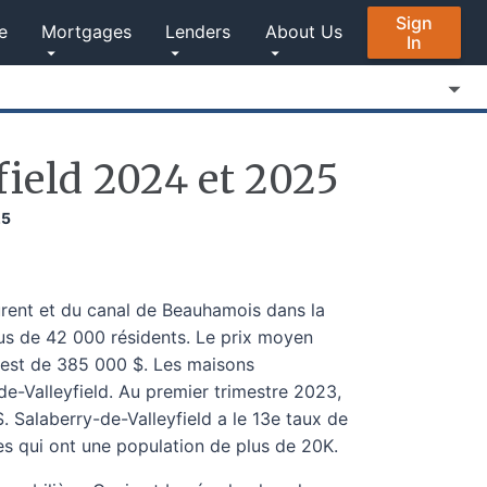
Sign
e
Mortgages
Lenders
About Us
In
ield 2024 et 2025
25
aurent et du canal de Beauhamois dans la
us de 42 000 résidents. Le prix moyen
 est de 385 000 $. Les maisons
-de-Valleyfield. Au premier trimestre 2023,
 Salaberry-de-Valleyfield a le 13e taux de
es qui ont une population de plus de 20K.