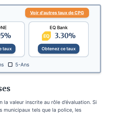
Voir d'autres taux de CPG
ONE
EQ Bank
55
%
3.30
%
e taux
Obtenez ce taux
ns
5-Ans
ses
la valeur inscrite au rôle d’évaluation. Si
s municipaux tels que la police, les