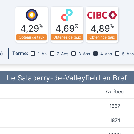
%
%
%
4,29
4,69
4,89
Obtenir ce taux
Obtenez ce taux
Obtenir ce taux
Terme:
ré
1-An
2-Ans
3-Ans
4-Ans
5-Ans
Le Salaberry-de-Valleyfield en Bref
Québec
1867
1874