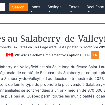
Loans
Savings
Taxes
Real Estat
Search
s au Salaberry-de-Valleyf
roperty Tax Rates on This Page were Last Updated:
26 octobre 20
WOWA
Sachez simplement vos options
EN
FR
®
alaberry-de-Valleyfield est située le long du fleuve Saint-L
 régionale de comté de Beauharnois-Salaberry et compte pl
 à Salaberry-de-Valleyfield au deuxième trimestre de 2023
 sont de loin le type de propriété le plus vendu à Salaberry
nifamiliales se sont vendues à un prix médian de 370 000 $.
 le plus bas au Québec parmi toutes les municipalités local