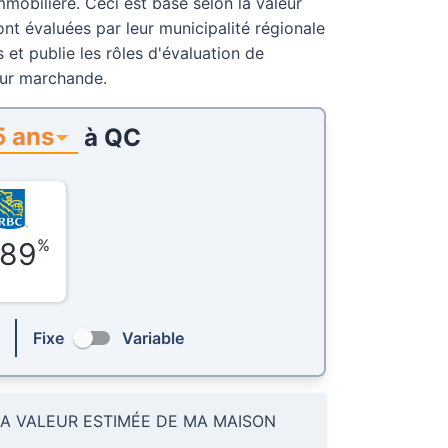
mmobilière. Ceci est basé selon la valeur
ont évaluées par leur municipalité régionale
et publie les rôles d'évaluation de
eur marchande.
5 ans
à
QC
%
,89
Fixe
Variable
LA VALEUR ESTIMÉE DE MA MAISON