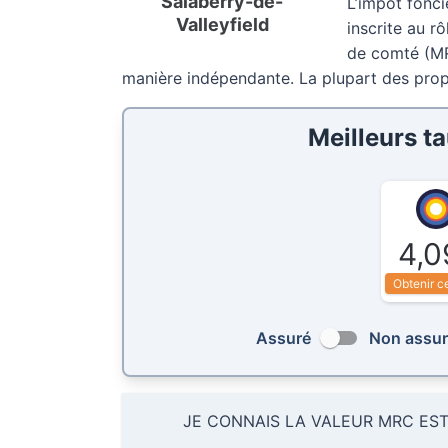
Salaberry-de-
L’impôt fonci
Valleyfield
inscrite au r
de comté (MRC
manière indépendante. La plupart des prop
Meilleurs t
4,0
Obtenir c
Assuré
Non assu
JE CONNAIS LA VALEUR MRC ES