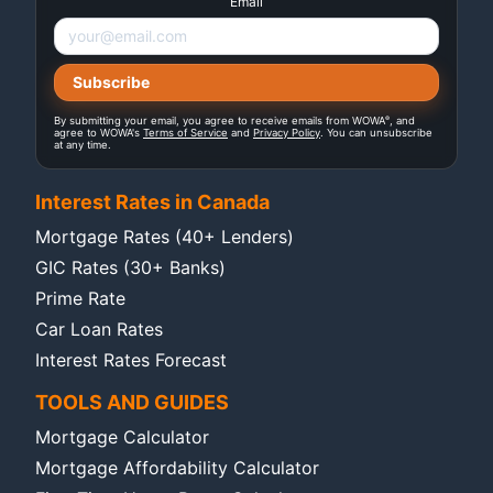
Email
®
By submitting your email, you agree to receive emails from WOWA
, and
agree to WOWA's
Terms of Service
and
Privacy Policy
. You can unsubscribe
at any time.
Interest Rates in Canada
Mortgage Rates (40+ Lenders)
GIC Rates (30+ Banks)
Prime Rate
Car Loan Rates
Interest Rates Forecast
TOOLS AND GUIDES
Mortgage Calculator
Mortgage Affordability Calculator