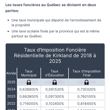
Les taxes foncières au Québec se divisent en deux
parties:
Une taxe municipale qui dépend de l'arrondissement de
la propriété
Une taxe scolaire fixée par la province qui est la même
partout au Québec
Taux d'Imposition Foncière
Résidentielle de Kirkland de 2018 à
2025
Taux
Taux
Taux d'Imposition
Année
Municipal
d'Éducation
Final
2025
0,582500%
0,084230%
0,666730%
2024
0,628800%
0,091520%
0,720320%
2023
0,662800%
0,097300%
0,760100%
2022
0,716000%
0,102400%
0,818400%