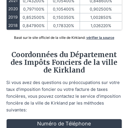
2021
0,743200%
0,105400%
0,848600%
2020
0,797100%
0,105400%
0,902500%
2019
0,852500%
0,150350%
1,002850%
2018
0,847900%
0,178320%
1,026220%
Basé sur le site officiel de la ville de Kirkland:
vérifier la source
Coordonnées du Département
des Impôts Fonciers de la ville
de Kirkland
Si vous avez des questions ou préoccupations sur votre
taux d'imposition foncier ou votre facture de taxes
foncières, vous pouvez contactez le service d'imposition
foncière de la ville de Kirkland par les méthodes
suivantes:
Numéro de Téléphone