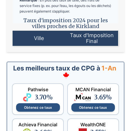
Remarque
: En plus des taux de taxe, des frais de
service fixes (p. ex. pour l’eau, les égouts ou les déchets)
peuvent également s’appliquer.
Taux d'imposition 2024 pour les
villes proches de Kirkland
Taux d'Imposition
Ville
Final
Les meilleurs taux de CPG à
1-An
Pathwise
MCAN Financial
3.70
%
3.65
%
Obtenez ce taux
Obtenez ce taux
Achieva Financial
WealthONE