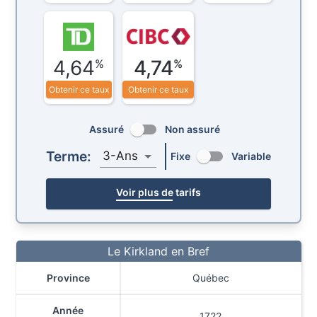
4,64
4,74
%
%
Obtenir ce taux
Obtenir ce taux
Assuré
Non assuré
Terme:
3-Ans
Fixe
Variable
Voir plus de tarifs
Le Kirkland en Bref
Province
Québec
Année
1722