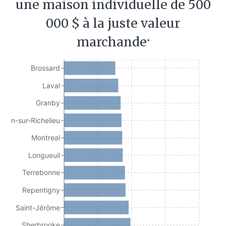
une maison individuelle de 500
000 $ à la juste valeur
marchande
*
Brossard
Laval
Granby
Jean-sur-Richelieu
Montreal
Longueuil
Terrebonne
Repentigny
Saint-Jérôme
Sherbrooke