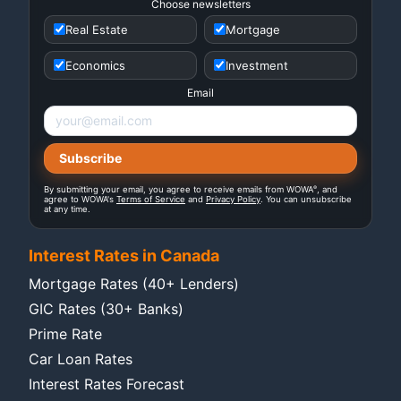
Choose newsletters
Real Estate
Mortgage
Economics
Investment
Email
®
By submitting your email, you agree to receive emails from WOWA
, and
agree to WOWA's
Terms of Service
and
Privacy Policy
. You can unsubscribe
at any time.
Interest Rates in Canada
Mortgage Rates (40+ Lenders)
GIC Rates (30+ Banks)
Prime Rate
Car Loan Rates
Interest Rates Forecast