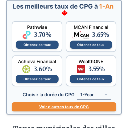
Les meilleurs taux de CPG à
1-An
Pathwise
MCAN Financial
3.70
%
3.65
%
Obtenez ce taux
Obtenez ce taux
Achieva Financial
WealthONE
3.60
%
3.55
%
Obtenez ce taux
Obtenez ce taux
Choisir la durée du CPG
1-Year
Voir d'autres taux de CPG