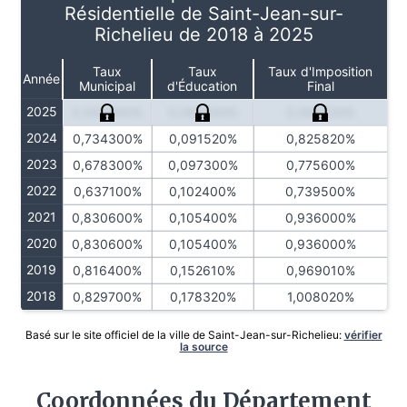
Résidentielle de Saint-Jean-sur-
Richelieu de 2018 à 2025
Taux
Taux
Taux d'Imposition
Année
Municipal
d'Éducation
Final
2025
0,509900%
0,084230%
0,594130%
2024
0,734300%
0,091520%
0,825820%
2023
0,678300%
0,097300%
0,775600%
2022
0,637100%
0,102400%
0,739500%
2021
0,830600%
0,105400%
0,936000%
2020
0,830600%
0,105400%
0,936000%
2019
0,816400%
0,152610%
0,969010%
2018
0,829700%
0,178320%
1,008020%
Basé sur le site officiel de la ville de Saint-Jean-sur-Richelieu:
vérifier
la source
Coordonnées du Département