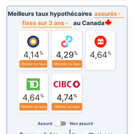
assurés
Meilleurs taux hypothécaires
fixes sur 3 ans
au
Canada
4,14
4,29
4,64
%
%
%
Obtenir ce taux
Obtenez ce taux
4,64
4,74
%
%
Obtenir ce taux
Obtenir ce taux
Assuré
Non assuré