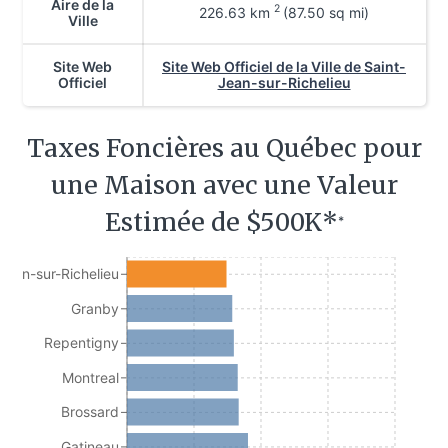
Aire de la
2
226.63
km
(87.50 sq mi)
Ville
Site Web
Site Web Officiel de la Ville de Saint-
Officiel
Jean-sur-Richelieu
Taxes Foncières au Québec pour
une Maison avec une Valeur
Estimée de $500K*
*
Jean-sur-Richelieu
Granby
Repentigny
Montreal
Brossard
Gatineau