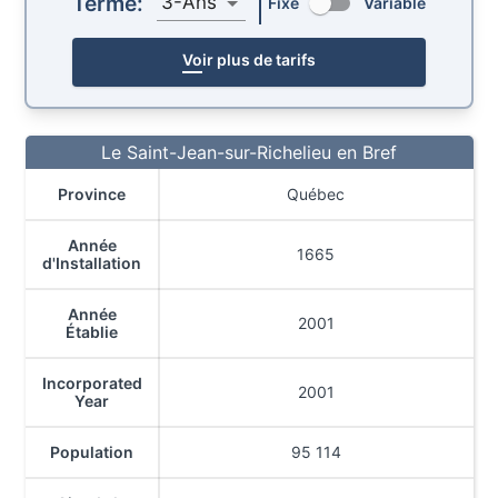
Terme:
3-Ans
Fixe
Variable
Voir plus de tarifs
Le Saint-Jean-sur-Richelieu en Bref
Province
Québec
Année
1665
d'Installation
Année
2001
Établie
Incorporated
2001
Year
Population
95 114