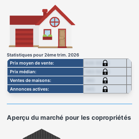
Statistiques pour
2ème trim. 2026
635 550 $
Prix moyen de vente
:
583 500 $
Prix médian
:
380
Ventes de maisons
:
345
Annonces actives
:
Aperçu du marché pour
les copropriétés