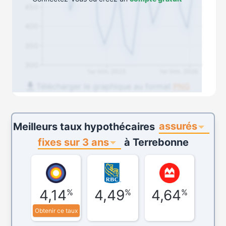
450
400
350
300
1er trim. 2023
1er trim. 2026
Télécharger le graphique au format
PNG
assurés
Meilleurs taux hypothécaires
fixes sur 3 ans
à
Terrebonne
4,14
4,49
4,64
%
%
%
Obtenir ce taux