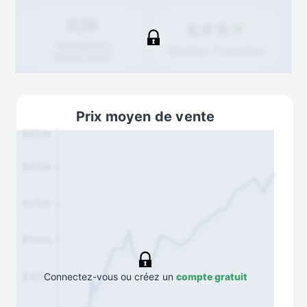
526
4,4 %
Transactions
Variation
Trimestriel
(Achat/Vente)
Prix moyen de vente
$650k
$600k
$550k
$500k
$450k
Connectez-vous ou créez un
compte gratuit