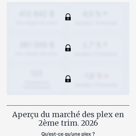
4,0 %
412 842 $
Variation
Trimestriel
Prix moyen de vente
2,7 %
381 000 $
Variation
Trimestriel
Prix médian de vente
122
-1,6 %
Transactions
Variation
Trimestriel
(Achat/Vente)
Aperçu du marché des plex en
2ème trim. 2026
Qu’est-ce qu’une plex ?