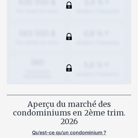
3,4 %
635 550 $
Variation
Trimestriel
Prix moyen de vente
0,8 %
583 500 $
Variation
Trimestriel
Prix médian de vente
380
5,6 %
Transactions
Variation
Trimestriel
(Achat/Vente)
Aperçu du marché des
condominiums en
2ème trim.
2026
Qu’est-ce qu’un condominium ?