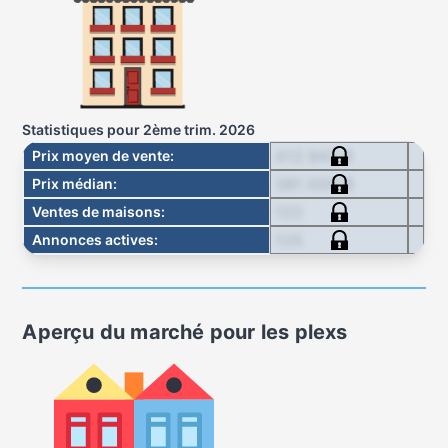
Statistiques pour
2ème trim. 2026
412 842 $
Prix moyen de vente
:
381 000 $
Prix médian
:
122
Ventes de maisons
:
125
Annonces actives
:
Aperçu du marché pour
les plexs