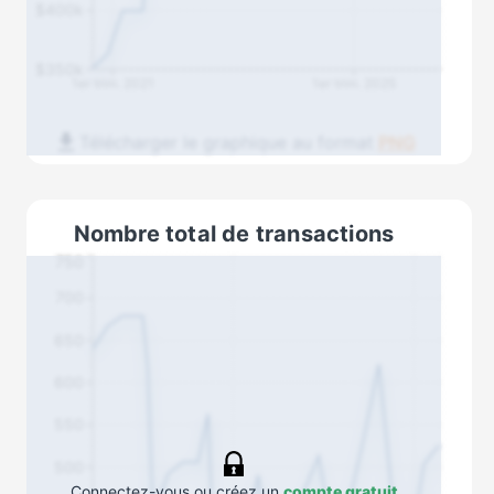
$400k
$350k
1er trim. 2021
1er trim. 2025
Télécharger le graphique au format
PNG
Nombre total de transactions
750
700
650
600
550
500
Connectez-vous ou créez un
compte gratuit