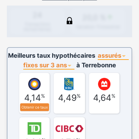
24
20,0 %
Transactions
Variation
Trimestriel
(Achat/Vente)
assurés
Meilleurs taux hypothécaires
fixes sur 3 ans
à
Terrebonne
4,14
4,49
4,64
%
%
%
Obtenir ce taux