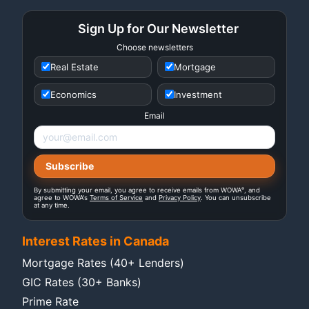
Sign Up for Our Newsletter
Choose newsletters
Real Estate
Mortgage
Economics
Investment
Email
®
By submitting your email, you agree to receive emails from WOWA
, and
agree to WOWA's
Terms of Service
and
Privacy Policy
. You can unsubscribe
at any time.
Interest Rates in Canada
Mortgage Rates (40+ Lenders)
GIC Rates (30+ Banks)
Prime Rate