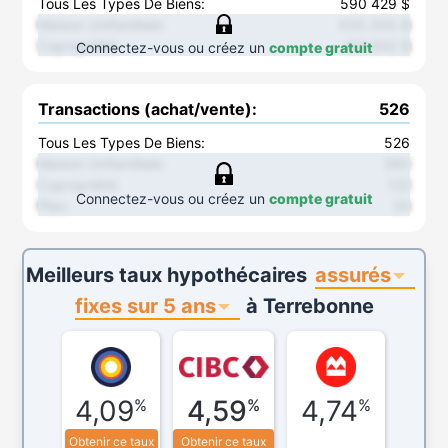
Tous Les Types De Biens:
590 429 $
Maison Unifamiliale
:
635 550 $
Copropriété
:
412 842 $
Connectez-vous ou créez un
compte gratuit
Transactions (achat/vente)
:
526
Tous Les Types De Biens:
526
Maison Unifamiliale
:
380
Copropriété
:
122
Connectez-vous ou créez un
compte gratuit
Plex
:
24
assurés
Meilleurs taux hypothécaires
fixes sur 5 ans
à
Terrebonne
4,09
4,59
4,74
%
%
%
Obtenir ce taux
Obtenir ce taux